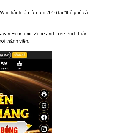
9Win thành lập từ năm 2016 tại “thủ phủ cá
gayan Economic Zone and Free Port. Toàn
ọi thành viên.