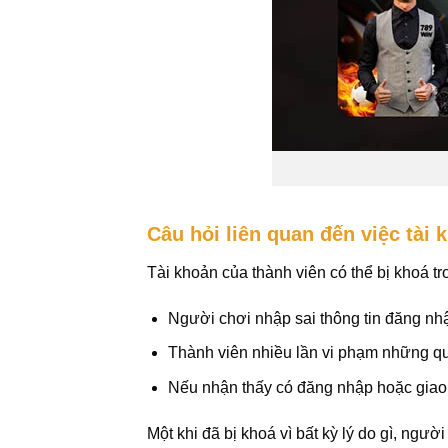
Câu hỏi liên quan đến việc tài
Tài khoản của thành viên có thể bị khoá t
Người chơi nhập sai thông tin đăng nh
Thành viên nhiều lần vi phạm những qu
Nếu nhận thấy có đăng nhập hoặc giao 
Một khi đã bị khoá vì bất kỳ lý do gì, ng