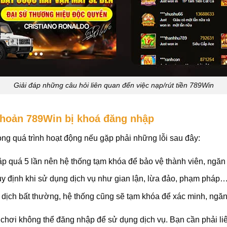
Giải đáp những câu hỏi liên quan đến việc nạp/rút tiền 789Win
 khoản 789Win bị khoá đăng nhập
rong quá trình hoạt động nếu gặp phải những lỗi sau đây:
ập quá 5 lần nên hệ thống tạm khóa để bảo vệ thành viên, ngăn
y định khi sử dụng dịch vụ như gian lận, lừa đảo, phạm pháp… 
dịch bất thường, hệ thống cũng sẽ tạm khóa để xác minh, ngă
ười chơi không thể đăng nhập để sử dụng dịch vụ. Bạn cần phải