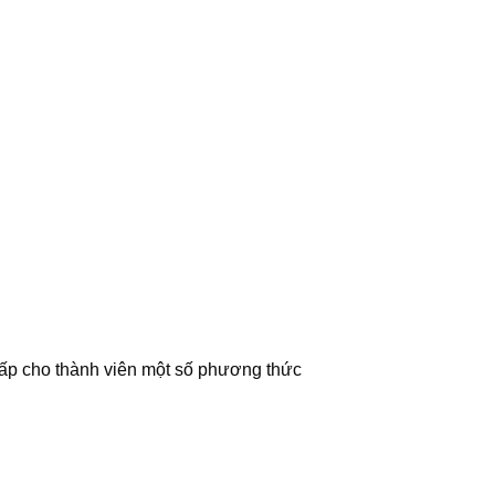
cấp cho thành viên một số phương thức