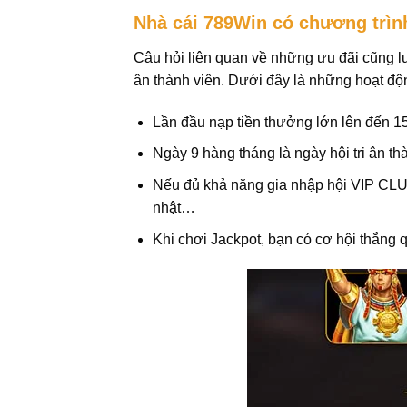
Nhà cái 789Win có chương trìn
Câu hỏi liên quan về những ưu đãi cũng lu
ân thành viên. Dưới đây là những hoạt động
Lần đầu nạp tiền thưởng lớn lên đến 1
Ngày 9 hàng tháng là ngày hội tri ân t
Nếu đủ khả năng gia nhập hội VIP CLUB
nhật…
Khi chơi Jackpot, bạn có cơ hội thắng