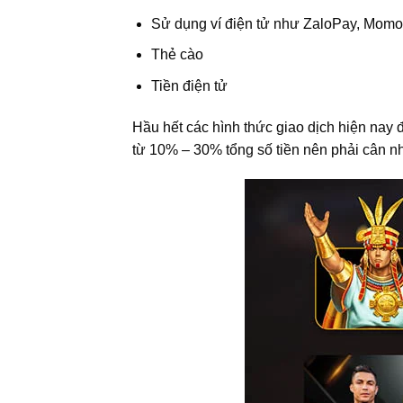
Sử dụng ví điện tử như ZaloPay, MomoP
Thẻ cào
Tiền điện tử
Hầu hết các hình thức giao dịch hiện nay đ
từ 10% – 30% tổng số tiền nên phải cân nhắ