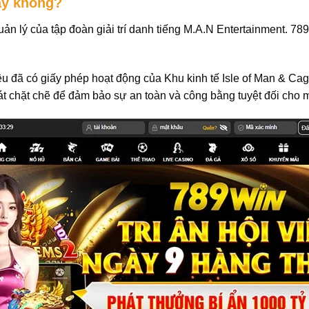
ay không?
ản lý của tập đoàn giải trí danh tiếng M.A.N Entertainment. 78
u đã có giấy phép hoạt động của Khu kinh tế Isle of Man & Ca
t chặt chẽ để đảm bảo sự an toàn và công bằng tuyệt đối cho m