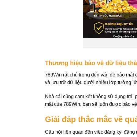
Thương hiệu bảo vệ dữ liệu thà
789Win rất chú trọng đến vấn đề bảo mật để
và lưu trữ dữ liệu dưới nhiều lớp tường lử
Nhà cái cũng cam kết không sử dụng trái
mật của 789Win, bạn sẽ luôn được bảo vệ an
Giải đáp thắc mắc về quá
Câu hỏi liên quan
đến việc đăng ký, đăng 