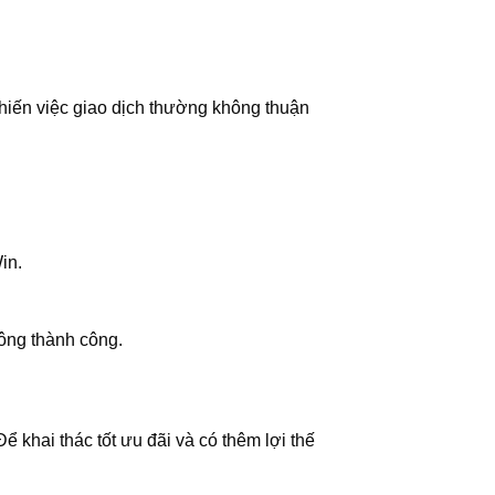
khiến việc giao dịch thường không thuận
.
in.
hông thành công.
 khai thác tốt ưu đãi và có thêm lợi thế