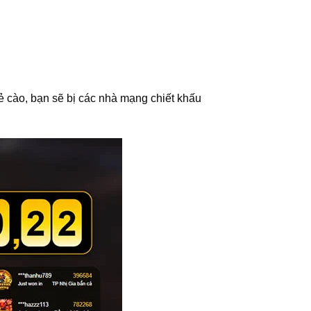
hẻ cào, bạn sẽ bị các nhà mạng chiết khấu