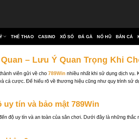
Ý
THỂ THAO
CASINO
XỔ SỐ
ĐÁ GÀ
NỔ HŨ
BẮN CÁ
 Quan – Lưu Ý Quan Trọng Khi Ch
thành viên gửi về cho
789Win
nhiều nhất khi sử dụng dịch vụ. 
 và cá cược. Để hiểu rõ về thương hiệu cũng như quy trình sử dụ
ộ uy tín và bảo mật 789Win
âm đến độ uy tín và an toàn của sân chơi. Dưới đây là những th