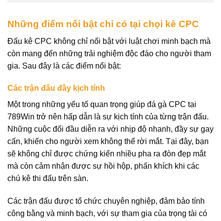
Những điểm nổi bật chỉ có tại chọi kê CPC
Đấu kê CPC không chỉ nổi bật với luật chơi minh bạch mà
còn mang đến những trải nghiệm độc đáo cho người tham
gia. Sau đây là các điểm nổi bật:
Các trận đấu đầy kịch tính
Một trong những yếu tố quan trọng giúp đá gà CPC tại
789Win trở nên hấp dẫn là sự kịch tính của từng trận đấu.
Những cuộc đối đầu diễn ra với nhịp độ nhanh, đầy sự gay
cấn, khiến cho người xem không thể rời mắt. Tại đây, bạn
sẽ không chỉ được chứng kiến nhiều pha ra đòn đẹp mắt
mà còn cảm nhận được sự hồi hộp, phấn khích khi các
chú kê thi đấu trên sàn.
Các trận đấu được tổ chức chuyên nghiệp, đảm bảo tính
công bằng và minh bạch, với sự tham gia của trọng tài có