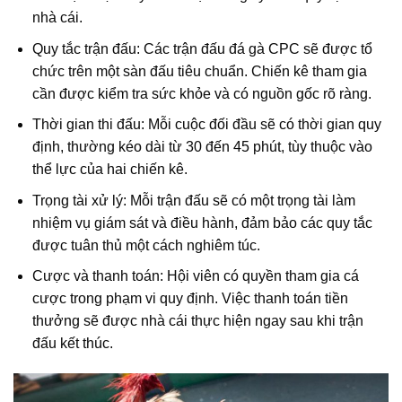
nhà cái.
Quy tắc trận đấu: Các trận đấu đá gà CPC sẽ được tổ
chức trên một sàn đấu tiêu chuẩn. Chiến kê tham gia
cần được kiểm tra sức khỏe và có nguồn gốc rõ ràng.
Thời gian thi đấu: Mỗi cuộc đối đầu sẽ có thời gian quy
định, thường kéo dài từ 30 đến 45 phút, tùy thuộc vào
thể lực của hai chiến kê.
Trọng tài xử lý: Mỗi trận đấu sẽ có một trọng tài làm
nhiệm vụ giám sát và điều hành, đảm bảo các quy tắc
được tuân thủ một cách nghiêm túc.
Cược và thanh toán: Hội viên có quyền tham gia cá
cược trong phạm vi quy định. Việc thanh toán tiền
thưởng sẽ được nhà cái thực hiện ngay sau khi trận
đấu kết thúc.