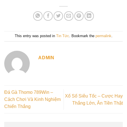
This entry was posted in
Tin Tức
. Bookmark the
permalink
.
ADMIN
Đá Gà Thomo 789Win –
Xổ Số Siêu Tốc – Cược Hay
Cách Chơi Và Kinh Nghiệm
Thắng Lớn, Ăn Tiền Thật
Chiến Thắng