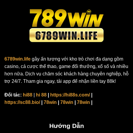
6789win.life
gây ấn tượng với kho trò chơi đa dạng gồm
casino, cá cược thể thao, game đổi thưởng, xổ số và nhiều
hơn nữa. Dịch vụ chăm sóc khách hàng chuyên nghiệp, hỗ
trợ 24/7. Tham gia ngay, tải app để nhận liền tay 88k!
Đối tác:
hi88
|
hi 88
|
https://hi88s.com/
|
https://sc88.bio/
|
78win
|
78win
|
78win
|
Hướng Dẫn