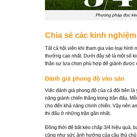
Phương pháp đọc
kè
Chia sẻ các kinh nghiệm 
Tất cả hội viên khi tham gia vào loại hìn
thưởng cao nhất. Dưới đây sẽ là một số k
thân sự lựa chọn phù hợp để giành được 
Đánh giá phong độ vào sân
Việc đánh giá phong độ của cả đôi bên là 
năng giành chiến thắng trong trận đấu. Mỗi
cho đến khả năng chinh chiến. Vậy nên an
thi đấu ở những trận gần nhất.
Đồng thời để bắt kèo chấp 3/4 hiệu quả,
cũng như sức ảnh hưởng của cầu thủ chủ 