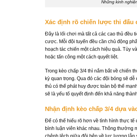
Những kinh nghiệm
Xác định rõ chiến lược thi đấu 
Đây là lối chơi mà tất cả các cao thủ đều
cược. Mỗi đội tuyển đều cần chủ động phâ
hoạch tác chiến một cách hiệu quả. Tùy v
hoặc tấn công một cách quyết liệt.
Trong kèo chấp 3/4 thì nắm bắt về chiến thu
kỳ quan trọng. Qua đó các đội bóng sẽ dễ
thủ có thể phát huy được toàn bộ thế mạnh
sẽ là yếu tố quyết định đến khả năng thàn
Nhận định kèo chấp 3/4 dựa và
Để có thể hiểu rõ hơn về tình hình thực tế
bình luận viên khác nhau. Thông thường m
chênh lệch giữa đôi bên về lực lượng lẫn 