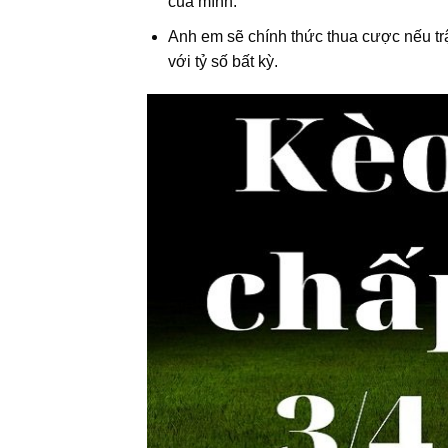
của mình.
Anh em sẽ chính thức thua cược nếu tr
với tỷ số bất kỳ.