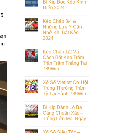
Bí Kíp Đọc Kèo Kinh
Điển 2024
75
Kèo Chấp 3/4 &
Những Lưu Ý Cần
Nhớ Khi Bắt Kèo
bạn
2024
iệm
Kèo Chấp 1/2 Và
Cách Bắt Kèo Trăm
Trận Trăm Thắng Tại
789Win
Xổ Số Vietlott Cơ Hội
Trúng Thưởng Trăm
Tỷ Tại Sảnh 789Win
Bí Kíp Đánh Lô Ba
Càng Chuẩn Xác –
Trúng Lớn Mỗi Ngày
Xổ Số Siêu Tốc –