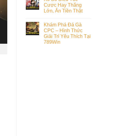
Cược Hay Thắng
Lớn, Ăn Tiền Thật
Khám Phá Đá Gà
CPC – Hình Thức
Giải Trí Yêu Thích Tại
789Win