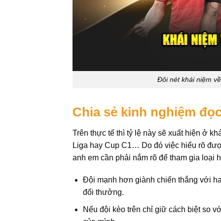
Đôi nét khái niệm vê
Chia sẻ kinh nghiệm đọc 
Trên thực tế thì tỷ lệ này sẽ xuất hiện ở 
Liga hay Cup C1… Do đó việc hiểu rõ được
anh em cần phải nắm rõ để tham gia loại 
Đội mạnh hơn giành chiến thắng với hai 
đổi thưởng.
Nếu đội kèo trên chỉ giữ cách biệt so vớ