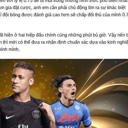
ến với tỷ lệ 0.75 àề là một trong những hình thức phổ biến nhất
ham gia đặt cược, anh em cần phải chủ động tìm ra sự khác biệt
hì đội bóng được đánh giá cao hơn sẽ chấp đối thủ của mình 0.
ất hiện ở hai hiệp đấu chính cùng những phút bù giờ. Vậy nên 
m thì mới có thể đưa ra nhận định chuẩn xác dựa vào kinh ngh
hính mình.