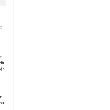
t
c
cầu
iến
ác
 sự