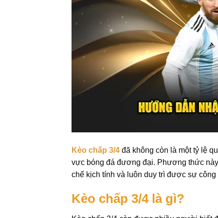
Kèo chấp 3/4
đã không còn là một tỷ lệ q
vực bóng đá đương đại. Phương thức này 
chế kịch tính và luôn duy trì được sự cô
Kèo chấp 3/4
là gì?