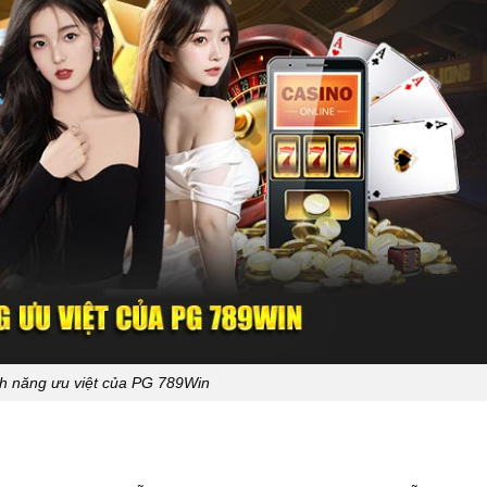
h năng ưu việt của PG 789Win