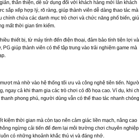
giản, thân thiện, dễ sử dụng đối với khách hàng mới lẫn khách
 sắp xếp hợp lý, rõ ràng, giúp thành viên dễ dàng thao tác mà
u chính chứa các danh mục trò chơi và chức năng phổ biến, gi
g mất thời gian tìm kiếm.
ều thiết bị, từ máy tính đến điện thoại, đảm bảo tính tiện lợi và
y, PG giúp thành viên có thể tập trung vào trải nghiệm game mà
ạp.
mượt mà nhờ vào hệ thống tối ưu và công nghệ tiên tiến. Ngườ
g, ngay cả khi tham gia các trò chơi có đồ họa cao. Ví dụ, khi c
 thanh phong phú, người dùng vẫn có thể thao tác nhanh chóng
ết kiệm thời gian mà còn tạo nên cảm giác liền mạch, nâng cao
 không ngừng cải tiến để đem lại môi trường chơi chuyên nghiệp
ên luôn có những khoảnh khắc thú vị và đáng nhớ.