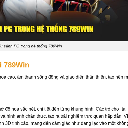
ểu sảnh PG trong hệ thống 789Win
i 789Win
ọa cao, âm thanh sống động và giao diện thân thiện, tạo nên m
 đồ họa sắc nét, chi tiết đến từng khung hình. Các trò chơi tại
 và hình ảnh chân thực, tạo ra trải nghiệm trực quan hấp dẫn. Ví
 ảnh 3D tinh xảo, mang đến cảm giác như đang lạc vào một khôn