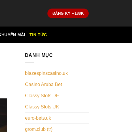
ĐĂNG KÝ +188K
KHUYẾN MÃI
TIN TỨC
DANH MỤC
blazespinscasino.uk
Casino Aruba Bet
Classy Slots DE
Classy Slots UK
euro-bets.uk
grom.club (tr)