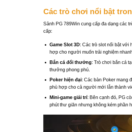
Các trò chơi nổi bật tr
Sảnh PG 789Win cung cấp đa dạng các trò c
cấp:
Game Slot 3D
: Các trò slot nổi bật vớ
hợp cho người muốn trải nghiệm nhanh
Bắn cá đổi thưởng
: Trò chơi bắn cá t
thưởng phong phú.
Poker hiện đại
: Các bàn Poker mang đế
phù hợp cho cả người mới lẫn thành vi
Mini-game giải trí
: Bên cạnh đó, PG cò
phút thư giãn nhưng không kém phần h