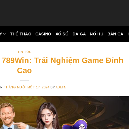
Ý
THỂ THAO
CASINO
XỔ SỐ
ĐÁ GÀ
NỔ HŨ
BẮN CÁ
TIN TỨC
789Win: Trải Nghiệm Game Đỉnh
Cao
ON
THÁNG MƯỜI MỘT 17, 2024
BY
ADMIN