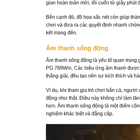
gian hoàn toàn mới, lôi cuốn từ giây phút 
Bên cạnh đó, đồ họa sắc nét còn giúp thành 
chơi và đưa ra các quyết định nhanh chón
kết mang đến.
Âm thanh sống động
Âm thanh sống động là yếu tố quan trọng g
PG 789Win. Các hiệu ứng âm thanh được đầ
thắng giải, đều tạo nên sự kích thích và h
Ví dụ, khi tham gia trò chơi bắn cá, ngườ
động như thật. Điều này không chỉ làm tăn
hơn. Âm thanh sống động là một điểm cộng
nghiệm khác biệt và đẳng cấp.